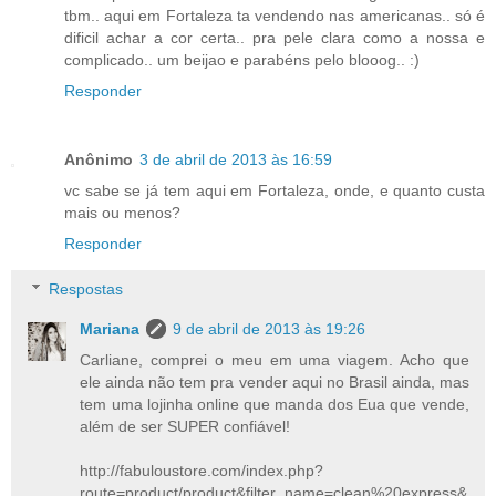
tbm.. aqui em Fortaleza ta vendendo nas americanas.. só é
dificil achar a cor certa.. pra pele clara como a nossa e
complicado.. um beijao e parabéns pelo blooog.. :)
Responder
Anônimo
3 de abril de 2013 às 16:59
vc sabe se já tem aqui em Fortaleza, onde, e quanto custa
mais ou menos?
Responder
Respostas
Mariana
9 de abril de 2013 às 19:26
Carliane, comprei o meu em uma viagem. Acho que
ele ainda não tem pra vender aqui no Brasil ainda, mas
tem uma lojinha online que manda dos Eua que vende,
além de ser SUPER confiável!
http://fabuloustore.com/index.php?
route=product/product&filter_name=clean%20express&