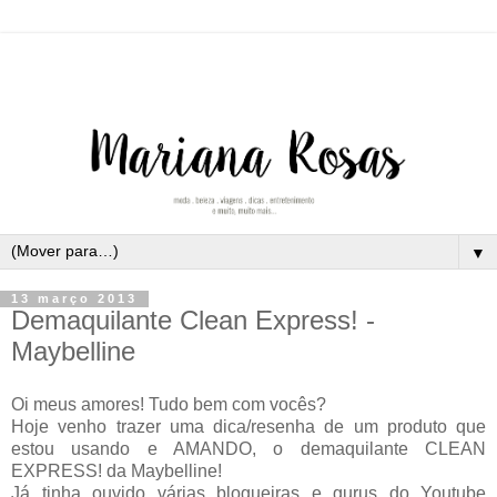
▼
13 março 2013
Demaquilante Clean Express! -
Maybelline
Oi meus amores! Tudo bem com vocês?
Hoje venho trazer uma dica/resenha de um produto que
estou usando e AMANDO, o demaquilante CLEAN
EXPRESS! da Maybelline!
Já tinha ouvido várias blogueiras e gurus do Youtube