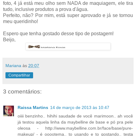
foto, 4 já está meu olho sem NADA de maquiagem, ele tira
tudo, inclusive produtos a prova d'água.
Perfeito, não? Por mim, está super aprovado e já se tornou
meu queridinho!
Espero que tenha gostado desse tipo de postagem!
Beijo,
Mariana
às
20:07
Compartilhar
3 comentários:
Raissa Martins
14 de março de 2013 às 10:47
oiiii benzinho.. hihihi saudade de você marimoon.. ah você
já testou aquela linha da maybelline de base e pó pra pele
oleosa - http://www.maybelline.com.br/face/base/pure-
makeup/ - é ooootema.. to usando e to gostando.. testa