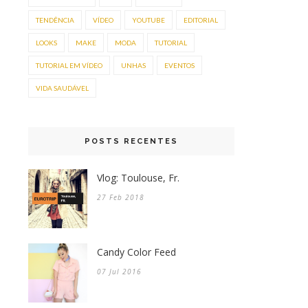
TENDÊNCIA
VÍDEO
YOUTUBE
EDITORIAL
LOOKS
MAKE
MODA
TUTORIAL
TUTORIAL EM VÍDEO
UNHAS
EVENTOS
VIDA SAUDÁVEL
POSTS RECENTES
Vlog: Toulouse, Fr.
27 Feb 2018
Candy Color Feed
07 Jul 2016